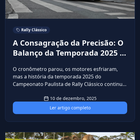
Rally Clássico
A Consagração da Precisão: O
Balanço da Temporada 2025 e
os Novos Campeões Paulistas
O cronômetro parou, os motores esfriaram,
mas a história da temporada 2025 do
Campeonato Paulista de Rally Clássico continua
ecoando. Ao longo de quatro etapas
10 de dezembro, 2025
desafiadoras vimos um grid que foi muito além
de uma competição: foi uma verdadeira aula de
Ler artigo completo
companheirismo, camaradagem e far play.