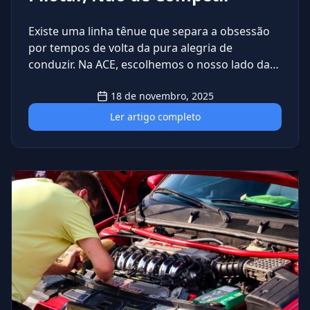
Existe uma linha tênue que separa a obsessão
por tempos de volta da pura alegria de
conduzir. Na ACE, escolhemos o nosso lado da
pista desde o primeiro dia. Com mais de 15
18 de novembro, 2025
edições realizadas, o nosso Track Day
consolidou-se como um dos principais
Ler artigo completo
encontros de pista para entusiastas
automotivos em São Paulo, fundamentado em
uma proposta clara e única: proporcionar a
liberdade de acelerar em autódromos
profissionais, mas sem a pressão da
competição.