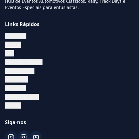
HUB de Eventos Automotivos Clássicos. Rally, Track Days e
Eventos Especiais para entusiastas.
Links Rápidos
Sobre Nós
Eventos
Blog
FAQ Rally Clássico
FAQ Track Day
Dashboard
Meu Perfil
Minha Garagem
Contato
Siga-nos